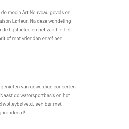
r de mooie Art Nouveau gevels en
aison Lafleur. Na deze
wandeling
n de ligstoelen en het zand in het
eritief met vrienden en/of een
n genieten van geweldige concerten
. Naast de watersportbasis en het
hvolleybalveld, een bar met
egarandeerd!