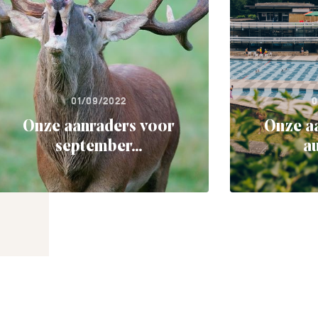
01/09/2022
0
Onze aanraders voor
Onze a
september...
au