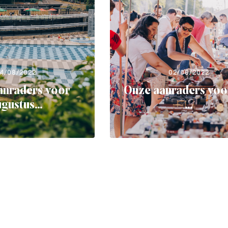
4/08/2022
02/06/2022
anraders voor
Onze aanraders voor
gustus...
...