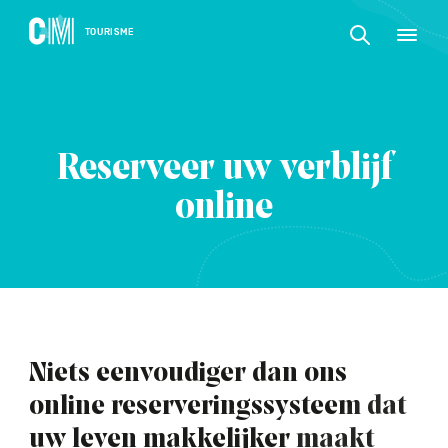
CONTENU
CM
TOURISME
M
Zoeken
Tourisme
naar
NL
een
Zoeken
activiteit,
Navigation
naar
een
principale
accommodat
een
...
BEVESTIGEN
Reserveer uw verblijf
activiteit,
een
online
accommodatie,
...
Niets eenvoudiger dan ons
online reserveringssysteem dat
uw leven makkelijker maakt