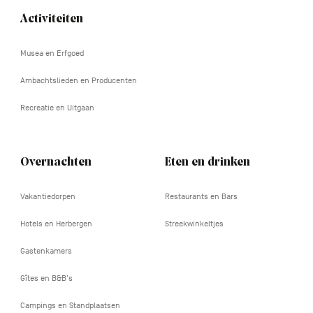
Activiteiten
Navigation
tertiaire
Musea en Erfgoed
Ambachtslieden en Producenten
Recreatie en Uitgaan
Overnachten
Eten en drinken
Vakantiedorpen
Restaurants en Bars
Hotels en Herbergen
Streekwinkeltjes
Gastenkamers
Gîtes en B&B's
Campings en Standplaatsen