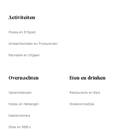
Activiteiten
Navigation
tertiaire
Musea en Erfgoed
Ambachtslieden en Producenten
Recreatie en Uitgaan
Overnachten
Eten en drinken
Vakantiedorpen
Restaurants en Bars
Hotels en Herbergen
Streekwinkeltjes
Gastenkamers
Gîtes en B&B's