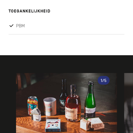
TOEGANKELIJKHEID
PBM
Galerie
1
/5