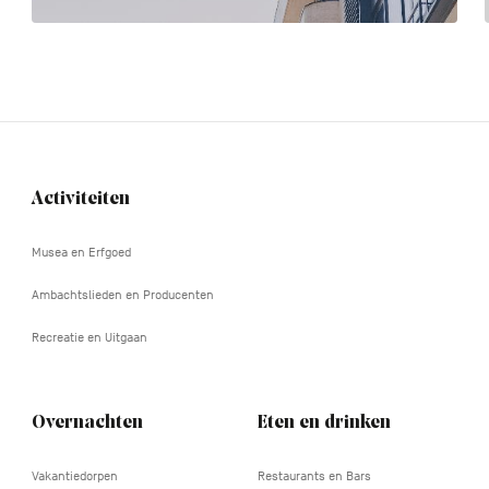
Activiteiten
Navigation
tertiaire
Musea en Erfgoed
Ambachtslieden en Producenten
Recreatie en Uitgaan
Overnachten
Eten en drinken
Vakantiedorpen
Restaurants en Bars