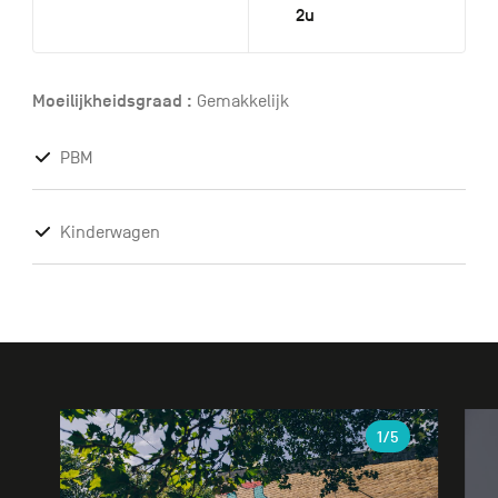
2u
Moeilijkheidsgraad :
Gemakkelijk
PBM
Kinderwagen
Galerie
1
/5