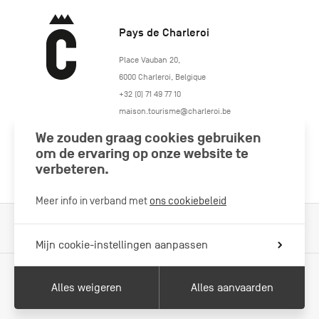
Pays de Charleroi
https://www.paysdecharleroi.be/
Place Vauban 20
,
6000
Charleroi
,
Belgique
+32 (0) 71 49 77 10
maison.tourisme@charleroi.be
We zouden graag cookies gebruiken
Volg ons
om de ervaring op onze website te
verbeteren.
Meer info in verband met
ons cookiebeleid
Cookiebeleid
Wettelijke vermeldingen
Privacybeleid
Mijn cookie-instellingen aanpassen
Alles weigeren
Alles aanvaarden
Met de steun van