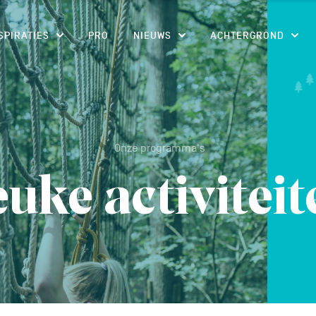
CONTENU
SPIRATIES
PRO
NIEUWS
ACHTERGROND
Onze programma's
euke activiteit