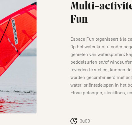
Multi-activit
Fun
Espace Fun organiseert à la car
Op het water kunt u onder beg
genieten van watersporten: kaj
peddelsurfen en/of windsurfe
tevreden te stellen, kunnen de 
worden gecombineerd met activ
water: oriëntatielopen in het b
Finse petanque, slacklinen, en
3u00