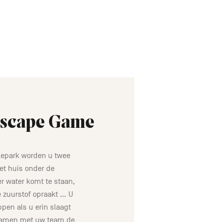
Escape Game
blepark worden u twee
et huis onder de
 water komt te staan,
zuurstof opraakt ... U
en als u erin slaagt
samen met uw team de