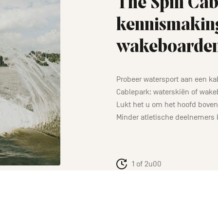
The Spin Cab
kennismakin
wakeboarde
Probeer watersport aan een kab
Cablepark: waterskiën of wake
Lukt het u om het hoofd boven
Minder atletische deelnemers
1 of 2u00