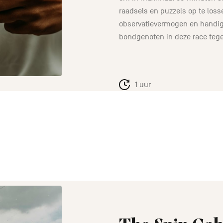
raadsels en puzzels op te losse
observatievermogen en handig
bondgenoten in deze race tege
1 uur