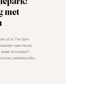
lepark:
g met
n
el uit in The Spin
boarden naar keuze.
 water te houden?
 kunnen peddelsurfen.