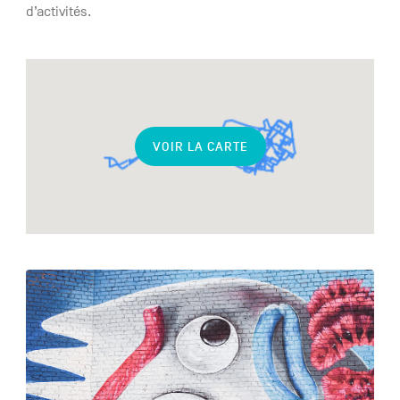
d’activités.
Activités
liées
VOIR LA CARTE
See
more