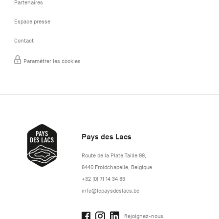
Partenaires
Espace presse
Contact
Paramétrer les cookies
Pays des Lacs
http://www.lepaysdeslacs.be/
Route de la Plate Taille 99
,
6440
Froidchapelle
,
Belgique
+32 (0) 71 14 34 83
info@lepaysdeslacs.be
Rejoignez-nous