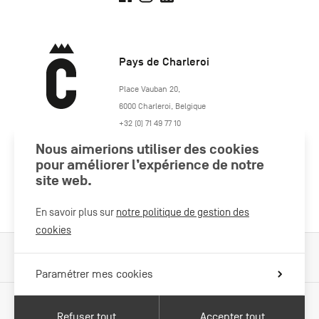
Pays de Charleroi
https://www.paysdecharleroi.be/
Place Vauban 20
,
6000
Charleroi
,
Belgique
+32 (0) 71 49 77 10
maison.tourisme@charleroi.be
Nous aimerions utiliser des cookies
pour améliorer l’expérience de notre
site web.
Rejoignez-nous
En savoir plus sur
notre politique de gestion des
cookies
Cookies Policy
Mentions légales
Politique vie privée
Paramétrer mes cookies
Refuser tout
Accepter tout
Avec le soutien de