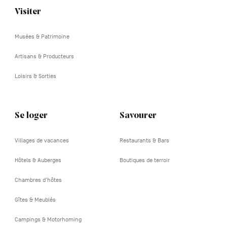
Visiter
Navigation
tertiaire
Musées & Patrimoine
Artisans & Producteurs
Loisirs & Sorties
Se loger
Savourer
Villages de vacances
Restaurants & Bars
Hôtels & Auberges
Boutiques de terroir
Chambres d'hôtes
Gîtes & Meublés
Campings & Motorhoming