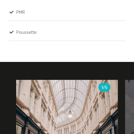
PMR
Poussette
Galerie
1
/5