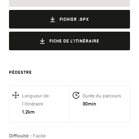
FICHIER .GPX
FICHE DE L’ITINÉRAIRE
PÉDESTRE
Longueur de
Durée du parcours
30min
l'itinéraire
1.2km
Difficulté :
Facile