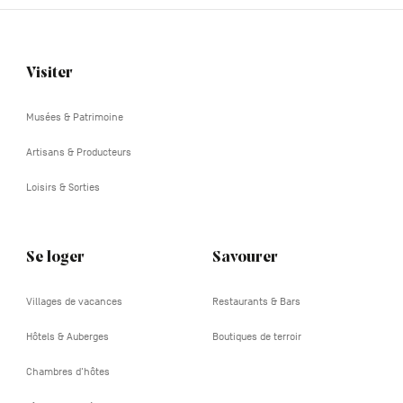
Visiter
Navigation
tertiaire
Musées & Patrimoine
Artisans & Producteurs
Loisirs & Sorties
Se loger
Savourer
Villages de vacances
Restaurants & Bars
Hôtels & Auberges
Boutiques de terroir
Chambres d'hôtes