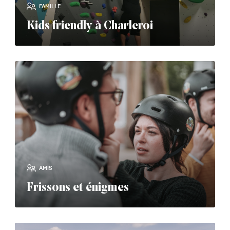
FAMILLE
Kids friendly à Charleroi
read_more
AMIS
Frissons et énigmes
read_more