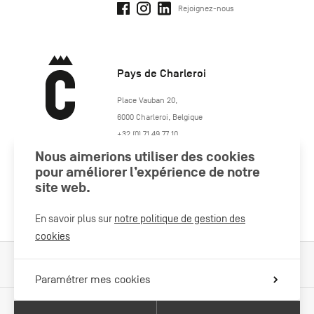
Rejoignez-nous
Pays de Charleroi
https://www.paysdecharleroi.be/
Place Vauban 20
,
6000
Charleroi
,
Belgique
+32 (0) 71 49 77 10
maison.tourisme@charleroi.be
Nous aimerions utiliser des cookies
pour améliorer l’expérience de notre
site web.
Rejoignez-nous
En savoir plus sur
notre politique de gestion des
cookies
Cookies Policy
Mentions légales
Politique vie privée
Paramétrer mes cookies