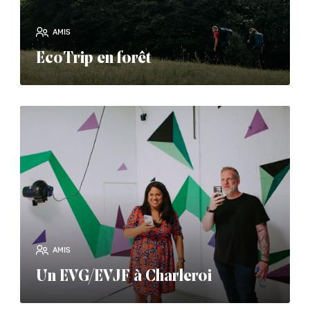
AMIS
EcoTrip en forêt
read_more
AMIS
Un EVG/EVJF à Charleroi