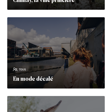
Chimay, la ville princière
read_more
TOUS
En mode décalé
read_more