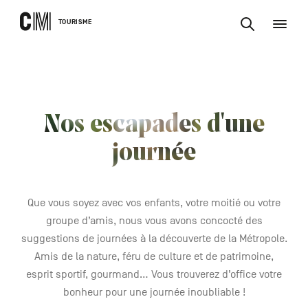
CONTENU
CM
TOURISME
M
Rechercher
Tourisme
une
activité,
Rechercher
un
Navigation
une
logement…
principale
activité,
VALIDER
un
Nos escapades d'une
logement…
journée
Que vous soyez avec vos enfants, votre moitié ou votre
groupe d’amis, nous vous avons concocté des
suggestions de journées à la découverte de la Métropole.
Amis de la nature, féru de culture et de patrimoine,
esprit sportif, gourmand… Vous trouverez d’office votre
bonheur pour une journée inoubliable !