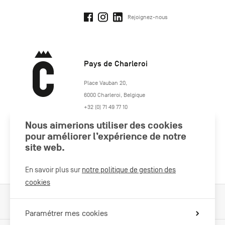
Rejoignez-nous
Pays de Charleroi
https://www.paysdecharleroi.be/
Place Vauban 20
,
6000
Charleroi
,
Belgique
+32 (0) 71 49 77 10
maison.tourisme@charleroi.be
Nous aimerions utiliser des cookies
pour améliorer l’expérience de notre
Rejoignez-nous
site web.
En savoir plus sur
notre politique de gestion des
cookies
Cookies Policy
Mentions légales
Politique vie privée
Paramétrer mes cookies