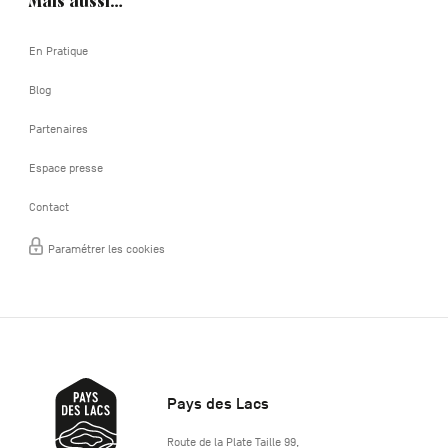
Mais aussi…
En Pratique
Blog
Partenaires
Espace presse
Contact
Paramétrer les cookies
Pays des Lacs
http://www.lepaysdeslacs.be/
Route de la Plate Taille 99
,