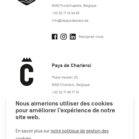
6440
Froidchapelle
,
Belgique
+32 (0) 71 14 34 83
info@lepaysdeslacs.be
Rejoignez-nous
Pays de Charleroi
https://www.paysdecharleroi.be/
Place Vauban 20
,
6000
Charleroi
,
Belgique
+32 (0) 71 49 77 10
maison.tourisme@charleroi.be
Nous aimerions utiliser des cookies
pour améliorer l’expérience de notre
Rejoignez-nous
site web.
En savoir plus sur
notre politique de gestion des
cookies