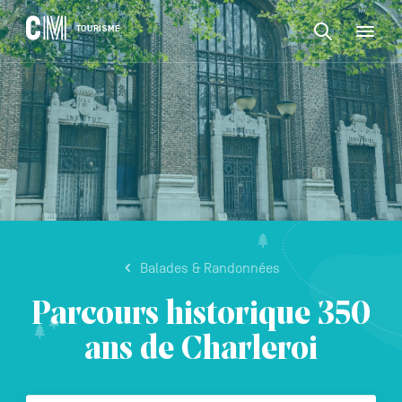
CONTENU
CM
TOURISME
M
Rechercher
Tourisme
une
activité,
Rechercher
un
Navigation
une
logement…
principale
activité,
VALIDER
un
logement…
Balades & Randonnées
Parcours historique 350
ans de Charleroi