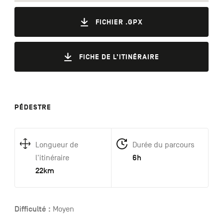
FICHIER .GPX
FICHE DE L’ITINÉRAIRE
PÉDESTRE
Longueur de
Durée du parcours
6h
l'itinéraire
22km
Difficulté :
Moyen