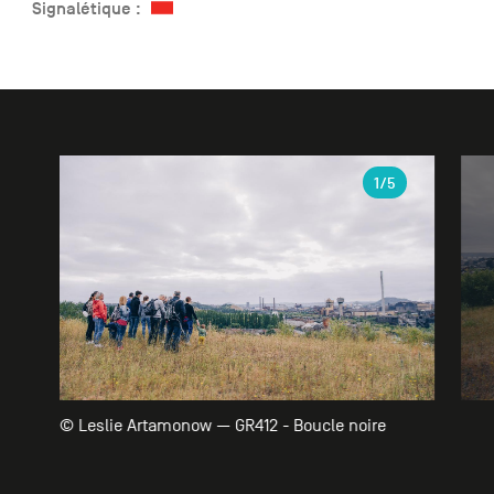
Signalétique :
Galerie
1
/5
© Leslie Artamonow — GR412 - Boucle noire