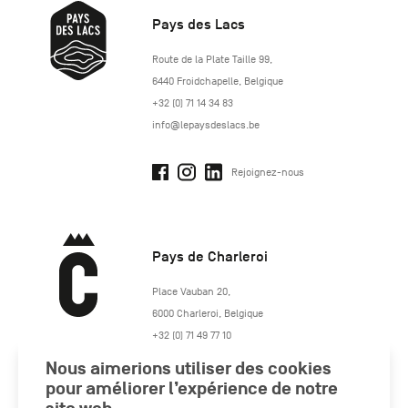
Pays des Lacs
http://www.lepaysdeslacs.be/
Route de la Plate Taille 99
,
6440
Froidchapelle
,
Belgique
+32 (0) 71 14 34 83
info@lepaysdeslacs.be
Rejoignez-nous
Pays de Charleroi
https://www.paysdecharleroi.be/
Place Vauban 20
,
6000
Charleroi
,
Belgique
+32 (0) 71 49 77 10
maison.tourisme@charleroi.be
Nous aimerions utiliser des cookies
pour améliorer l’expérience de notre
Rejoignez-nous