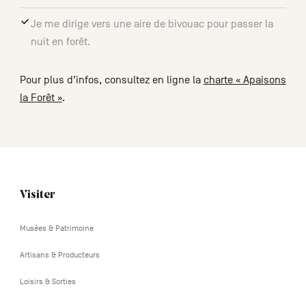
Je me dirige vers une aire de bivouac pour passer la
nuit en forêt.
Pour plus d’infos, consultez en ligne la
charte « Apaisons
la Forêt »
.
Visiter
Navigation
tertiaire
Musées & Patrimoine
Artisans & Producteurs
Loisirs & Sorties