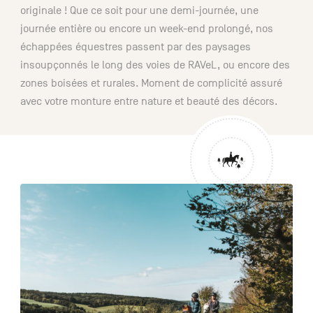
originale ! Que ce soit pour une demi-journée, une
journée entière ou encore un week-end prolongé, nos
échappées équestres passent par des paysages
NL
DE
EN
insoupçonnés le long des voies de RAVeL, ou encore des
zones boisées et rurales. Moment de complicité assuré
avec votre monture entre nature et beauté des décors.
Navigation
secondaire
Liste
See
des
more
Articles
de
Balades