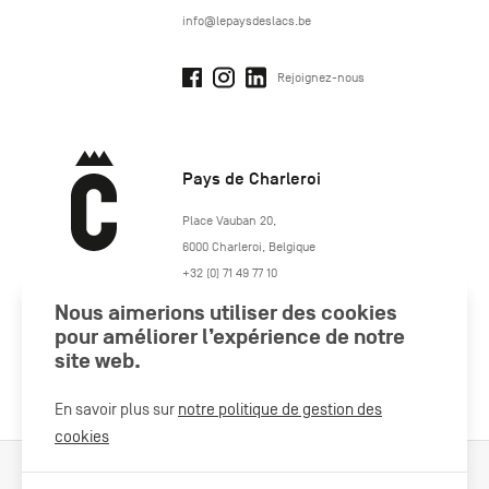
info@lepaysdeslacs.be
Rejoignez-nous
Pays de Charleroi
https://www.paysdecharleroi.be/
Place Vauban 20
,
6000
Charleroi
,
Belgique
+32 (0) 71 49 77 10
maison.tourisme@charleroi.be
Nous aimerions utiliser des cookies
pour améliorer l’expérience de notre
Rejoignez-nous
site web.
En savoir plus sur
notre politique de gestion des
cookies
Cookies Policy
Mentions légales
Politique vie privée