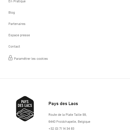
En Pratique
Blog
Partenaires
Espace presse
Contact
Paramétrer les cookies
Pays des Lacs
http://www.lepaysdeslacs.be/
Route de la Plate Taille 99
,
6440
Froidchapelle
,
Belgique
+32 (0) 71 14 34 83