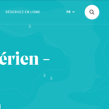
RÉSERVEZ EN LIGNE
FR
Recherche
Langue
une
activité,
un
logement
VALIDER
érien -