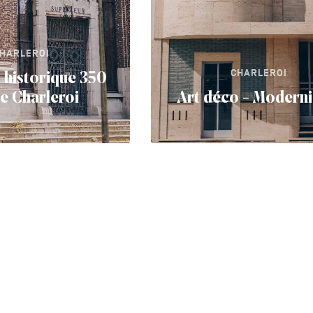
HARLEROI
CHARLEROI
 historique 350
de Charleroi
Art déco - Modern