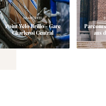
CHARLEROI
C
Point Vélo Brillo - Gare
Parcours
Charleroi Central
ans 