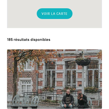
VOIR LA CARTE
NL
DE
EN
185 résultats disponibles
Navigation
secondaire