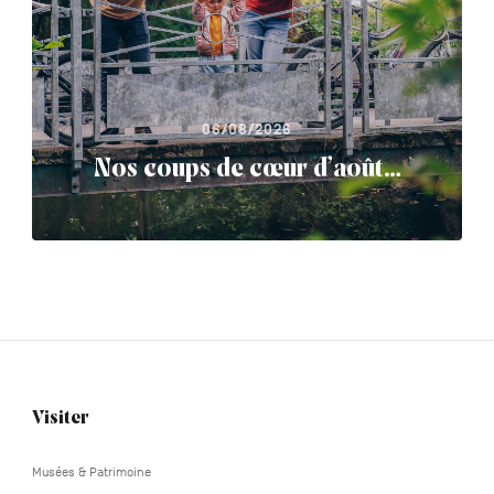
06/08/2026
Nos coups de cœur d’août…
Visiter
Navigation
tertiaire
Musées & Patrimoine