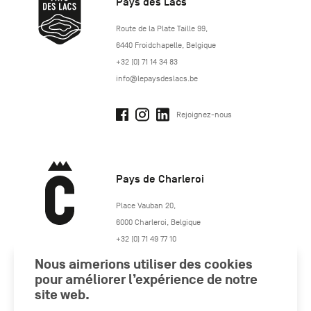
Pays des Lacs
http://www.lepaysdeslacs.be/
Route de la Plate Taille 99
,
6440
Froidchapelle
,
Belgique
+32 (0) 71 14 34 83
info@lepaysdeslacs.be
Rejoignez-nous
Pays de Charleroi
https://www.paysdecharleroi.be/
Place Vauban 20
,
6000
Charleroi
,
Belgique
+32 (0) 71 49 77 10
maison.tourisme@charleroi.be
Nous aimerions utiliser des cookies
pour améliorer l’expérience de notre
Rejoignez-nous
site web.