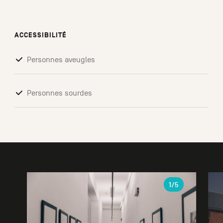
ACCESSIBILITÉ
Personnes aveugles
Personnes sourdes
Galerie
1
/5