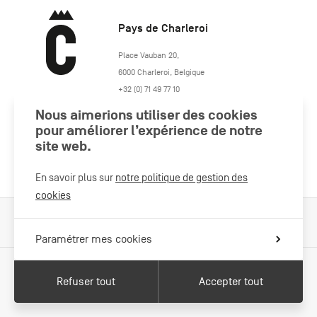
Pays de Charleroi
https://www.paysdecharleroi.be/
Place Vauban 20
,
6000
Charleroi
,
Belgique
+32 (0) 71 49 77 10
maison.tourisme@charleroi.be
Nous aimerions utiliser des cookies
pour améliorer l’expérience de notre
Rejoignez-nous
site web.
En savoir plus sur
notre politique de gestion des
cookies
Cookies Policy
Mentions légales
Politique vie privée
Paramétrer mes cookies
Refuser tout
Accepter tout
Avec le soutien de