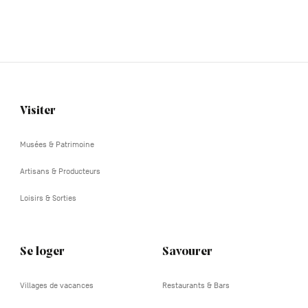
Visiter
Navigation
tertiaire
Musées & Patrimoine
Artisans & Producteurs
Loisirs & Sorties
Se loger
Savourer
Villages de vacances
Restaurants & Bars