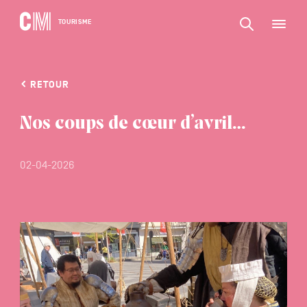
CONTENU
CM
TOURISME
M
Rechercher
Tourisme
une
activité,
Rechercher
un
Navigation
une
logement…
RETOUR
principale
activité,
VALIDER
un
Nos coups de cœur d’avril…
logement…
02-04-2026