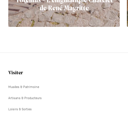
Totemus - L'énigmatique Châtelet
de René Magritte
Visiter
Navigation
tertiaire
Musées & Patrimoine
Artisans & Producteurs
Loisirs & Sorties