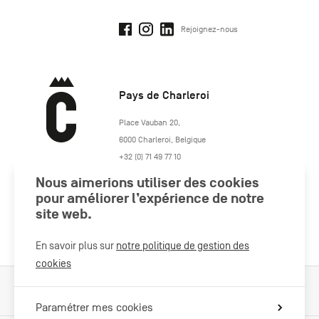
Rejoignez-nous
Pays de Charleroi
https://www.paysdecharleroi.be/
Place Vauban 20
,
6000
Charleroi
,
Belgique
+32 (0) 71 49 77 10
maison.tourisme@charleroi.be
Nous aimerions utiliser des cookies
pour améliorer l’expérience de notre
Rejoignez-nous
site web.
En savoir plus sur
notre politique de gestion des
cookies
Cookies Policy
Mentions légales
Politique vie privée
Paramétrer mes cookies