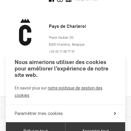
Pays de Charleroi
https://www.paysdecharleroi.be/
Place Vauban 20
,
6000
Charleroi
,
Belgique
+32 (0) 71 49 77 10
maison.tourisme@charleroi.be
Nous aimerions utiliser des cookies
pour améliorer l’expérience de notre
Rejoignez-nous
site web.
En savoir plus sur
notre politique de gestion des
cookies
Cookies Policy
Mentions légales
Politique vie privée
Paramétrer mes cookies