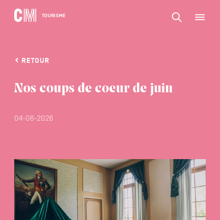
CONTENU
CM
TOURISME
M
Rechercher
Tourisme
une
activité,
Rechercher
un
Navigation
une
logement…
RETOUR
principale
activité,
VALIDER
un
Nos coups de coeur de juin
logement…
04-06-2026