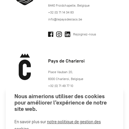
6440
Froidchapelle
,
Belgique
+32 (0) 71 14 34 83
info@lepaysdeslacs.be
Rejoignez-nous
Pays de Charleroi
https://www.paysdecharleroi.be/
Place Vauban 20
,
6000
Charleroi
,
Belgique
+32 (0) 71 49 77 10
maison.tourisme@charleroi.be
Nous aimerions utiliser des cookies
pour améliorer l’expérience de notre
Rejoignez-nous
site web.
En savoir plus sur
notre politique de gestion des
cookies