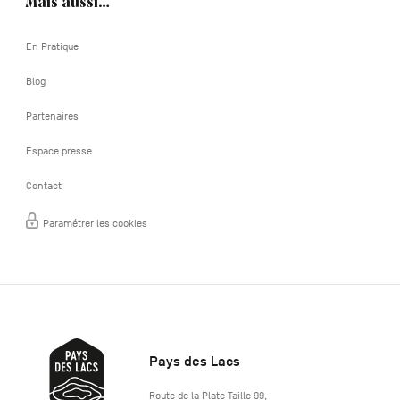
Mais aussi…
En Pratique
Blog
Partenaires
Espace presse
Contact
Paramétrer les cookies
Pays des Lacs
http://www.lepaysdeslacs.be/
Route de la Plate Taille 99
,