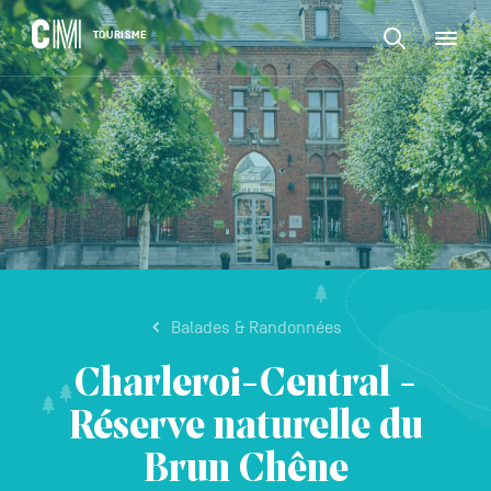
CONTENU
CM
TOURISME
M
Rechercher
Tourisme
une
activité,
Rechercher
un
Navigation
une
logement…
principale
activité,
VALIDER
un
logement…
Balades & Randonnées
Charleroi-Central -
Réserve naturelle du
Brun Chêne