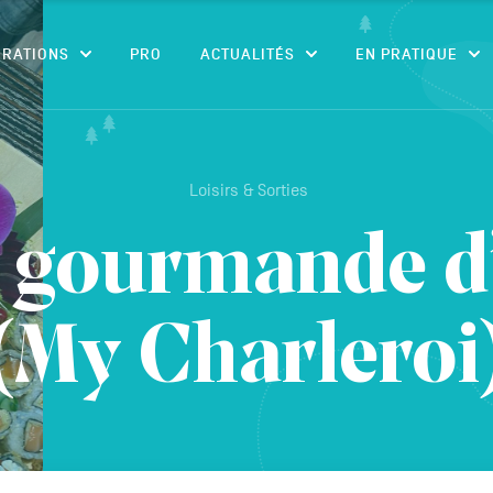
CONTENU
IRATIONS
PRO
ACTUALITÉS
EN PRATIQUE
Loisirs & Sorties
 gourmande d
(My Charleroi