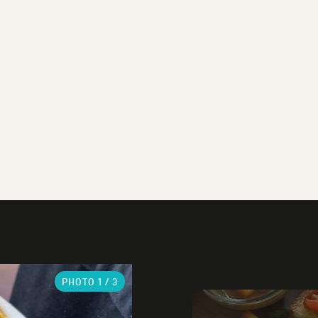
PHOTO
1
/ 3