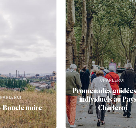
CHARLEROI
Promenades guidées
HARLEROI
individuels au Pay
 Boucle noire
Charleroi