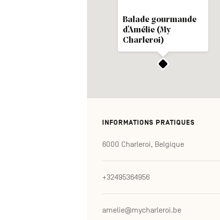
Balade gourmande
d’Amélie (My
Charleroi)
INFORMATIONS PRATIQUES
6000 Charleroi, Belgique
+32495364956
amelie@mycharleroi.be