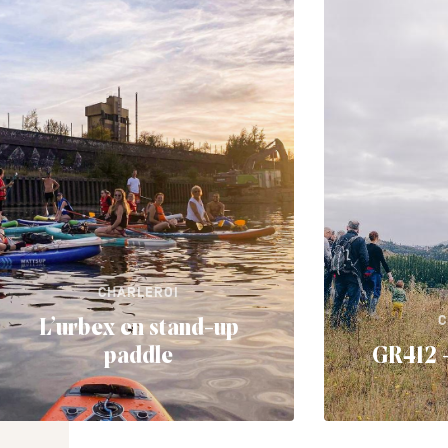
CHARLEROI
C
L’urbex en stand-up
paddle
GR412 -