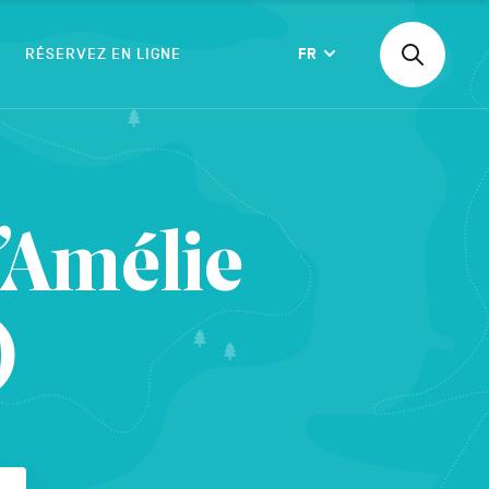
RÉSERVEZ EN LIGNE
FR
Recherche
Langue
une
activité,
un
logement
VALIDER
’Amélie
)