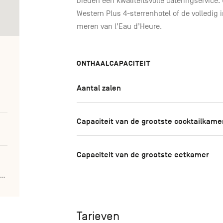
bieden een kwaliteitsvolle cateringservice. 
Western Plus 4-sterrenhotel of de volledig i
meren van l’Eau d’Heure.
ONTHAALCAPACITEIT
Aantal zalen
Capaciteit van de grootste cocktailkame
Capaciteit van de grootste eetkamer
ldenlakeshotel.be/fr/centre-seminaire
Tarieven