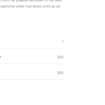
U kunt ter plaatse verblijven in het Best
ngerichte villa’s met direct zicht op de
7
r
500
500