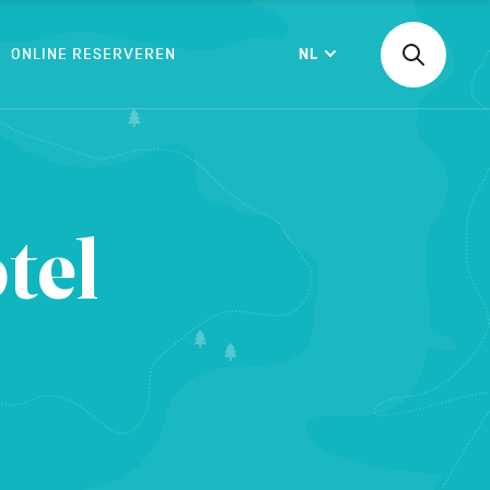
ONLINE RESERVEREN
NL
Zoeken
Langue
naar
een
activiteit,
een
BEVESTIGEN
accommod
...
tel