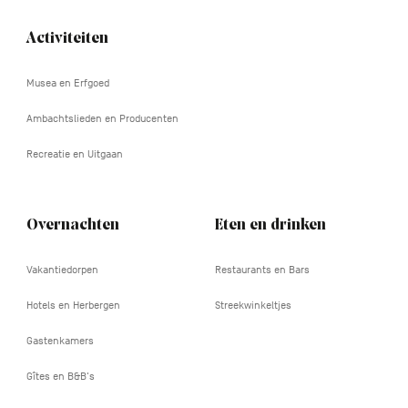
Activiteiten
Navigation
tertiaire
Musea en Erfgoed
Ambachtslieden en Producenten
Recreatie en Uitgaan
Overnachten
Eten en drinken
Vakantiedorpen
Restaurants en Bars
Hotels en Herbergen
Streekwinkeltjes
Gastenkamers
Gîtes en B&B's