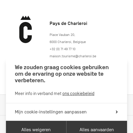
Pays de Charleroi
https://www.paysdecharleroi.be/
Place Vauban 20
,
6000
Charleroi
,
Belgique
+32 (0) 71 49 77 10
maison.tourisme@charleroi.be
We zouden graag cookies gebruiken
Volg ons
om de ervaring op onze website te
verbeteren.
Meer info in verband met
ons cookiebeleid
Cookiebeleid
Wettelijke vermeldingen
Privacybeleid
Mijn cookie-instellingen aanpassen
Alles weigeren
Alles aanvaarden
Met de steun van