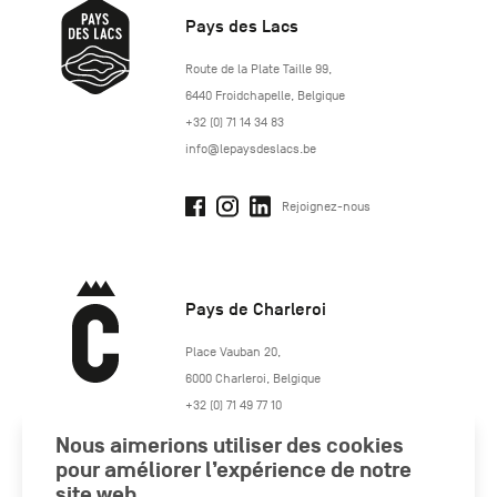
Pays des Lacs
http://www.lepaysdeslacs.be/
Route de la Plate Taille 99
,
6440
Froidchapelle
,
Belgique
+32 (0) 71 14 34 83
info@lepaysdeslacs.be
Rejoignez-nous
Pays de Charleroi
https://www.paysdecharleroi.be/
Place Vauban 20
,
6000
Charleroi
,
Belgique
+32 (0) 71 49 77 10
maison.tourisme@charleroi.be
Nous aimerions utiliser des cookies
pour améliorer l’expérience de notre
Rejoignez-nous
site web.