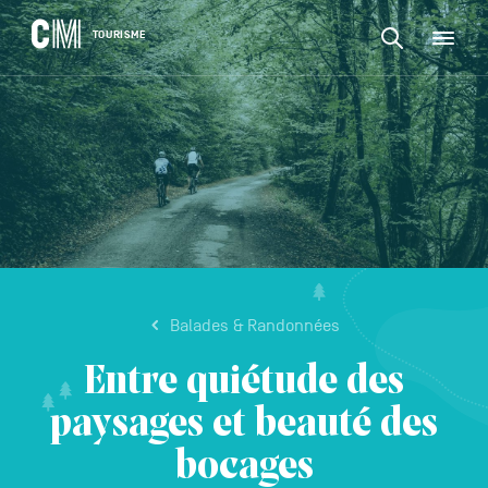
CONTENU
CM
TOURISME
M
Rechercher
Tourisme
une
activité,
Rechercher
un
Navigation
une
logement…
principale
activité,
VALIDER
un
logement…
Balades & Randonnées
Entre quiétude des
paysages et beauté des
bocages