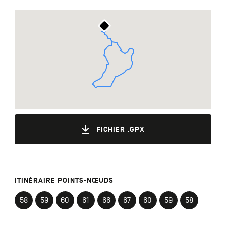
FICHIER .GPX
ITINÉRAIRE POINTS-NŒUDS
58
59
60
61
66
67
60
59
58