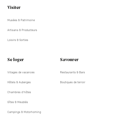
Visiter
Navigation
tertiaire
Musées & Patrimoine
Artisans & Producteurs
Loisirs & Sorties
Se loger
Savourer
Villages de vacances
Restaurants & Bars
Hôtels & Auberges
Boutiques de terroir
Chambres d'hôtes
Gîtes & Meublés
Campings & Motorhoming