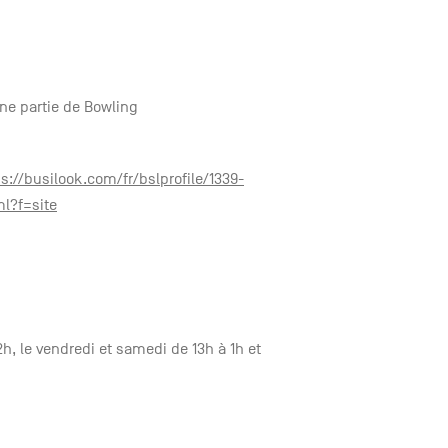
ne partie de Bowling
ps://busilook.com/fr/bslprofile/1339-
l?f=site
2h, le vendredi et samedi de 13h à 1h et