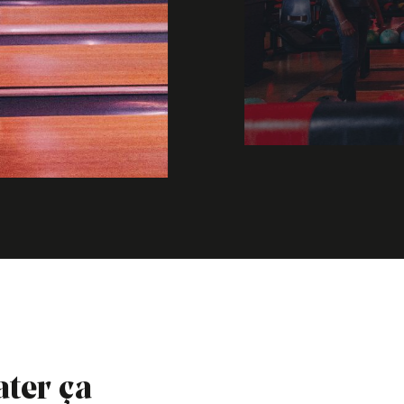
ater ça