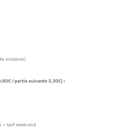
és scolaires)
9,60€ / partie suivante 3,30€) :
és = tarif week-end