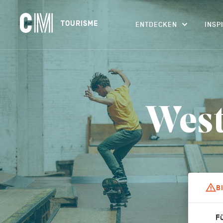
Navigation
CM
TOURISME
ENTDECKEN
INSP
principale
Tourisme
Suchen
DE
nach
einer
Aktivität,
einer
Unterkunft…
West
B
Fü