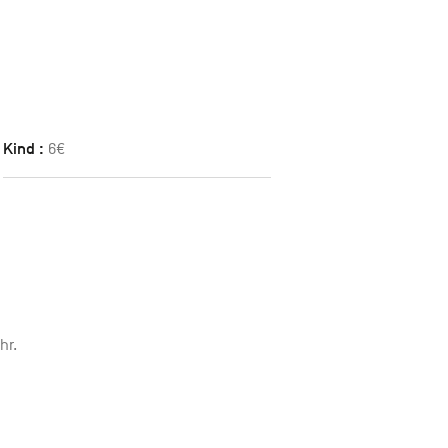
Kind :
6€
hr.