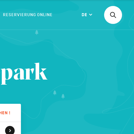
RESERVIERUNG ONLINE
DE
Suchen
Langue
nach
einer
Aktivität,
einer
BESTÄTIGEN
Unterkunf
epark
HEN !