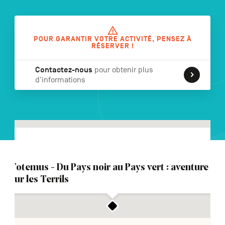
POUR GARANTIR VOTRE ACTIVITÉ, PENSEZ À
NL
DE
EN
RÉSERVER !
Contactez-nous
pour obtenir plus
d'informations
Navigation
secondaire
Totemus - Du Pays noir au Pays vert : aventure
sur les Terrils