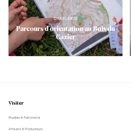
CHARLEROI
Parcours d'orientation au Bois du
Cazier
Visiter
Navigation
tertiaire
Musées & Patrimoine
Artisans & Producteurs