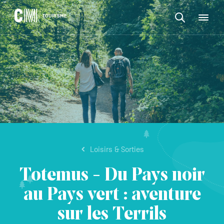
CONTENU
CM
TOURISME
M
Rechercher
Tourisme
une
activité,
Rechercher
un
Navigation
une
logement…
principale
activité,
VALIDER
un
logement…
Loisirs & Sorties
Totemus - Du Pays noir
au Pays vert : aventure
sur les Terrils