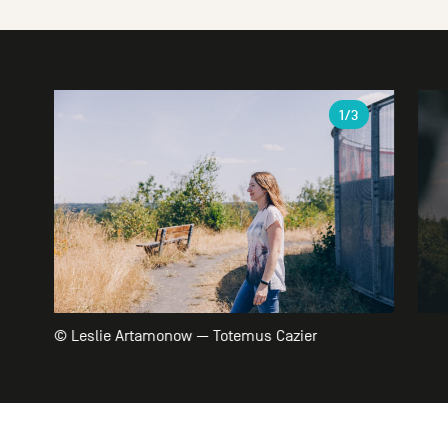
Galerie
1
/3
© Leslie Artamonow — Totemus Cazier