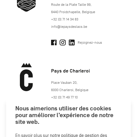
http://www.lepaysdeslacs.be/
Route de la Plate Taille 99
,
6440
Froidchapelle
,
Belgique
+32 (0) 71 14 34 83
info@lepaysdeslacs.be
Rejoignez-nous
Pays de Charleroi
https://www.paysdecharleroi.be/
Place Vauban 20
,
6000
Charleroi
,
Belgique
+32 (0) 71 49 77 10
maison.tourisme@charleroi.be
Nous aimerions utiliser des cookies
pour améliorer l’expérience de notre
Rejoignez-nous
site web.
En savoir plus sur
notre politique de gestion des