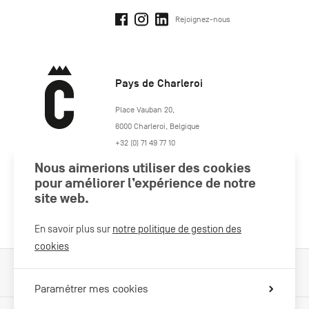
Rejoignez-nous
Pays de Charleroi
https://www.paysdecharleroi.be/
Place Vauban 20
,
6000
Charleroi
,
Belgique
+32 (0) 71 49 77 10
maison.tourisme@charleroi.be
Nous aimerions utiliser des cookies
pour améliorer l’expérience de notre
Rejoignez-nous
site web.
En savoir plus sur
notre politique de gestion des
cookies
Cookies Policy
Mentions légales
Politique vie privée
Paramétrer mes cookies