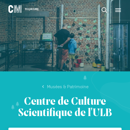
CONTENU
CM
TOURISME
M
Rechercher
Tourisme
une
activité,
Rechercher
un
Navigation
une
logement…
principale
activité,
VALIDER
un
logement…
Musées & Patrimoine
Centre de Culture
Scientifique de l'ULB