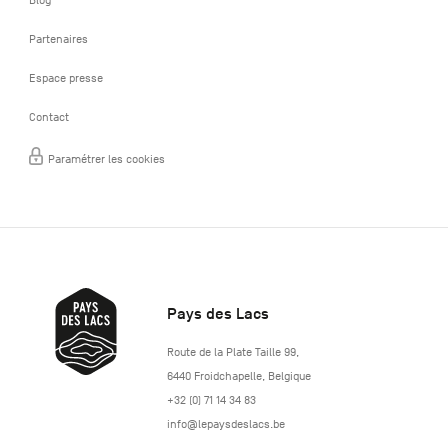
Partenaires
Espace presse
Contact
Paramétrer les cookies
Pays des Lacs
http://www.lepaysdeslacs.be/
Route de la Plate Taille 99
,
6440
Froidchapelle
,
Belgique
+32 (0) 71 14 34 83
info@lepaysdeslacs.be