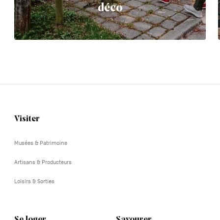
déco
Visiter
Navigation
tertiaire
Musées & Patrimoine
Artisans & Producteurs
Loisirs & Sorties
Se loger
Savourer