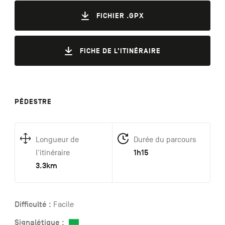
FICHIER .GPX
FICHE DE L’ITINÉRAIRE
PÉDESTRE
Longueur de
Durée du parcours
1h15
l'itinéraire
3.3km
Difficulté :
Facile
Signalétique :