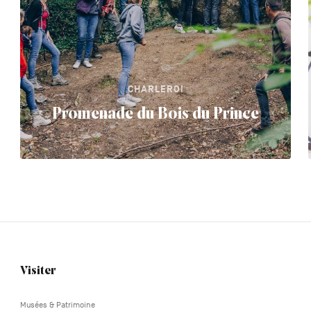
CHARLEROI
Promenade du Bois du Prince
Visiter
Navigation
tertiaire
Musées & Patrimoine