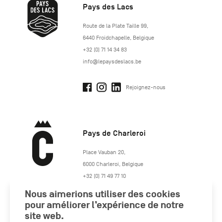
Pays des Lacs
http://www.lepaysdeslacs.be/
Route de la Plate Taille 99
,
6440
Froidchapelle
,
Belgique
+32 (0) 71 14 34 83
info@lepaysdeslacs.be
Rejoignez-nous
Pays de Charleroi
https://www.paysdecharleroi.be/
Place Vauban 20
,
6000
Charleroi
,
Belgique
+32 (0) 71 49 77 10
maison.tourisme@charleroi.be
Nous aimerions utiliser des cookies
pour améliorer l’expérience de notre
Rejoignez-nous
site web.