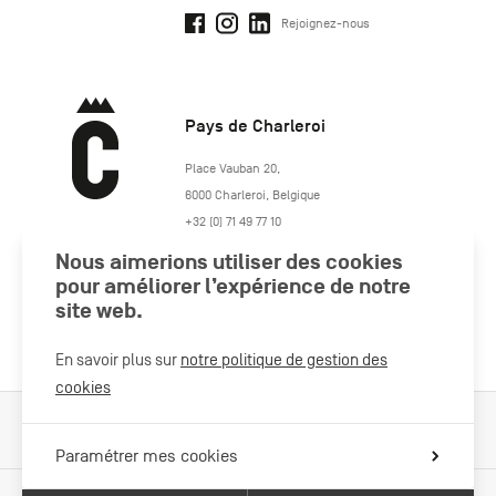
Rejoignez-nous
Pays de Charleroi
https://www.paysdecharleroi.be/
Place Vauban 20
,
6000
Charleroi
,
Belgique
+32 (0) 71 49 77 10
maison.tourisme@charleroi.be
Nous aimerions utiliser des cookies
pour améliorer l’expérience de notre
Rejoignez-nous
site web.
En savoir plus sur
notre politique de gestion des
cookies
Cookies Policy
Mentions légales
Politique vie privée
Paramétrer mes cookies