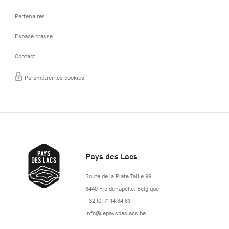
Partenaires
Espace presse
Contact
Paramétrer les cookies
Pays des Lacs
http://www.lepaysdeslacs.be/
Route de la Plate Taille 99
,
6440
Froidchapelle
,
Belgique
+32 (0) 71 14 34 83
info@lepaysdeslacs.be