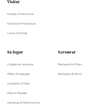
Visiter
Navigation
tertiaire
Musées & Patrimoine
Artisans & Producteurs
Loisirs & Sorties
Se loger
Savourer
Villages de vacances
Restaurants & Bars
Hôtels & Auberges
Boutiques de terroir
Chambres d'hôtes
Gîtes & Meublés
Campings & Motorhoming