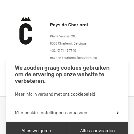
Pays de Charleroi
https://www.paysdecharleroi.be/
Place Vauban 20
,
6000
Charleroi
,
Belgique
+32 (0) 71 49 77 10
maison.tourisme@charleroi.be
We zouden graag cookies gebruiken
om de ervaring op onze website te
Volg ons
verbeteren.
Meer info in verband met
ons cookiebeleid
Cookiebeleid
Wettelijke vermeldingen
Privacybeleid
Mijn cookie-instellingen aanpassen
Alles weigeren
Alles aanvaarden
Met de steun van