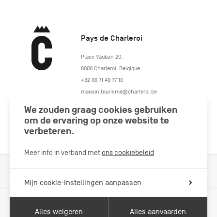
Pays de Charleroi
https://www.paysdecharleroi.be/
Place Vauban 20
,
6000
Charleroi
,
Belgique
+32 (0) 71 49 77 10
maison.tourisme@charleroi.be
We zouden graag cookies gebruiken
Volg ons
om de ervaring op onze website te
verbeteren.
Meer info in verband met
ons cookiebeleid
Cookiebeleid
Wettelijke vermeldingen
Privacybeleid
Mijn cookie-instellingen aanpassen
Alles weigeren
Alles aanvaarden
Met de steun van