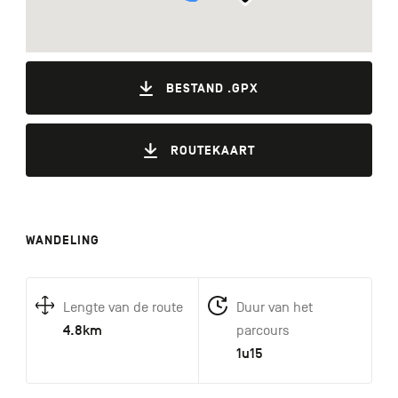
BESTAND .GPX
ROUTEKAART
WANDELING
Lengte van de route
Duur van het
4.8km
parcours
1u15