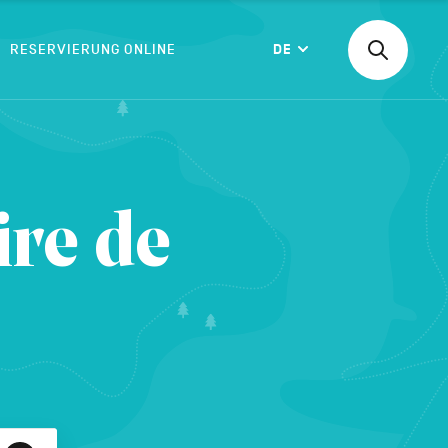
RESERVIERUNG ONLINE
DE
Suchen
Langue
nach
einer
Aktivität,
einer
BESTÄTIGEN
Unterkunf
re de