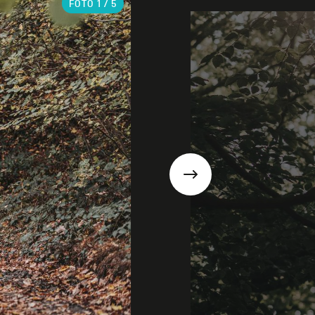
FOTO
1
/ 5
Suivant