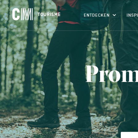
Navigation
CM
TOURISME
ENTDECKEN
INSP
principale
Tourisme
Suchen
DE
nach
einer
Aktivität,
einer
Unterkunft…
Prom