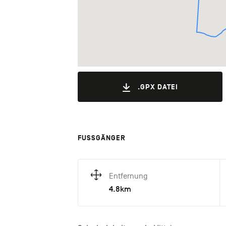
.GPX DATEI
FUSSGÄNGER
Entfernung
4.8km