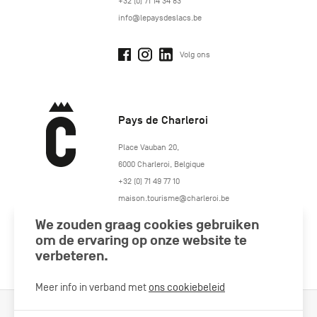
+32 (0) 71 14 34 83
info@lepaysdeslacs.be
Volg ons
Pays de Charleroi
https://www.paysdecharleroi.be/
Place Vauban 20
,
6000
Charleroi
,
Belgique
+32 (0) 71 49 77 10
maison.tourisme@charleroi.be
We zouden graag cookies gebruiken
Volg ons
om de ervaring op onze website te
verbeteren.
Meer info in verband met
ons cookiebeleid
Cookiebeleid
Wettelijke vermeldingen
Privacybeleid