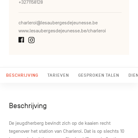
+3271158128
charleroi@lesaubergesdejeunesse.be
www.lesaubergesdejeunesse.be/charleroi
BESCHRIJVING
TARIEVEN
GESPROKEN TALEN
DIE
Beschrijving
De jeugdherberg bevindt zich op de kaaien recht
tegenover het station van Charleroi. Dat is op slechts 10