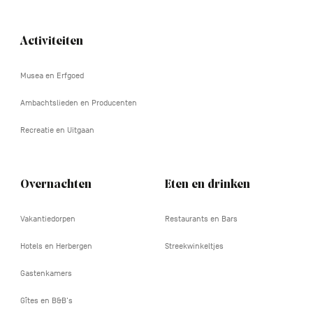
Activiteiten
Navigation
tertiaire
Musea en Erfgoed
Ambachtslieden en Producenten
Recreatie en Uitgaan
Overnachten
Eten en drinken
Vakantiedorpen
Restaurants en Bars
Hotels en Herbergen
Streekwinkeltjes
Gastenkamers
Gîtes en B&B's