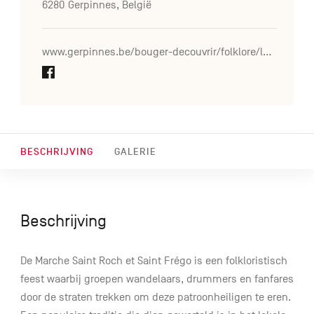
6280 Gerpinnes, België
www.gerpinnes.be/bouger-decouvrir/folklore/les-autres-marches/la-saint-roch-et-saint-frego-dacoz
BESCHRIJVING
GALERIE
Beschrijving
De Marche Saint Roch et Saint Frégo is een folkloristisch
feest waarbij groepen wandelaars, drummers en fanfares
door de straten trekken om deze patroonheiligen te eren.