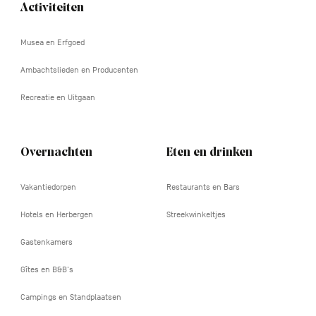
Activiteiten
Navigation
tertiaire
Musea en Erfgoed
Ambachtslieden en Producenten
Recreatie en Uitgaan
Overnachten
Eten en drinken
Vakantiedorpen
Restaurants en Bars
Hotels en Herbergen
Streekwinkeltjes
Gastenkamers
Gîtes en B&B's
Campings en Standplaatsen