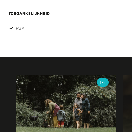
TOEGANKELIJKHEID
PBM
Galerie
1
/5