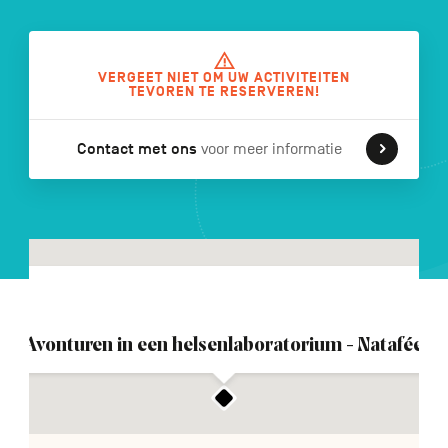
VERGEET NIET OM UW ACTIVITEITEN
FR
DE
EN
TEVOREN TE RESERVEREN!
Contact met ons
voor meer informatie
Navigation
secondaire
Avonturen in een helsenlaboratorium - Natafée