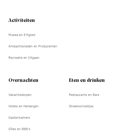
Activiteiten
Navigation
tertiaire
Musea en Erfgoed
Ambachtslieden en Producenten
Recreatie en Uitgaan
Overnachten
Eten en drinken
Vakantiedorpen
Restaurants en Bars
Hotels en Herbergen
Streekwinkeltjes
Gastenkamers
Gîtes en B&B's