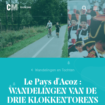
CONTENU
CM
TOURISME
M
Zoeken
Tourisme
naar
NL
een
Zoeken
activiteit,
Navigation
naar
een
principale
accommodat
een
...
BEVESTIGEN
activiteit,
een
accommodatie,
...
Wandelingen en Tochten
Le Pays d'Acoz :
WANDELINGEN VAN DE
DRIE KLOKKENTORENS