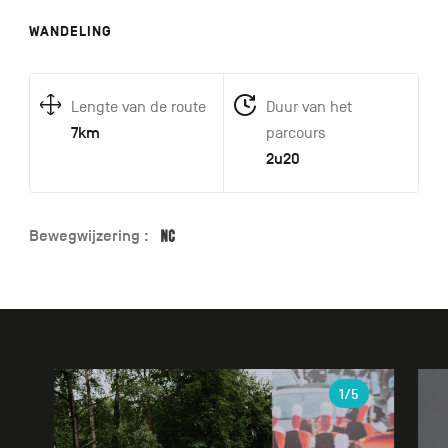
WANDELING
Lengte van de route
Duur van het
7km
parcours
2u20
Bewegwijzering :
Galerie
1
/5