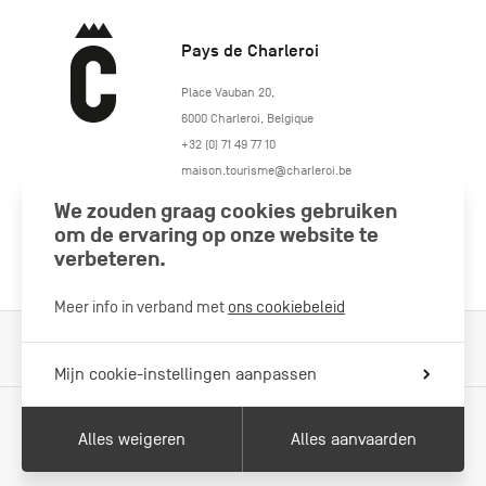
Pays de Charleroi
https://www.paysdecharleroi.be/
Place Vauban 20
,
6000
Charleroi
,
Belgique
+32 (0) 71 49 77 10
maison.tourisme@charleroi.be
We zouden graag cookies gebruiken
Volg ons
om de ervaring op onze website te
verbeteren.
Meer info in verband met
ons cookiebeleid
Cookiebeleid
Wettelijke vermeldingen
Privacybeleid
Mijn cookie-instellingen aanpassen
Alles weigeren
Alles aanvaarden
Met de steun van