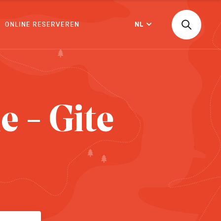
ONLINE RESERVEREN
NL
Zoeken
Langue
naar
een
activiteit,
een
BEVESTIGEN
accommod
...
e - Gite