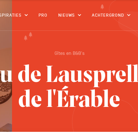
CONTENU
SPIRATIES
PRO
NIEUWS
ACHTERGROND
Gîtes en B&B's
 de Lausprell
de l'Érable