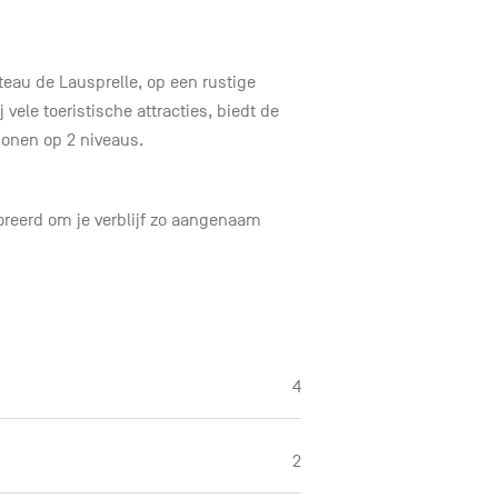
eau de Lausprelle, op een rustige
j vele toeristische attracties, biedt de
sonen op 2 niveaus.
coreerd om je verblijf zo aangenaam
4
2