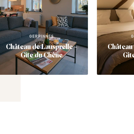
GERPINNES
G
Château de Lausprelle -
Château 
Gîte du Chêne
Git