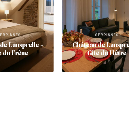
ERPINNES
GERPINNES
de Lausprelle -
Château de Lauspre
e du Frêne
Gite du Hêtre