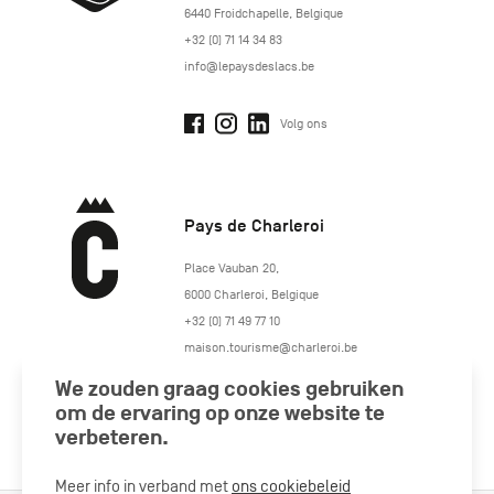
6440
Froidchapelle
,
Belgique
+32 (0) 71 14 34 83
info@lepaysdeslacs.be
Volg ons
Pays de Charleroi
https://www.paysdecharleroi.be/
Place Vauban 20
,
6000
Charleroi
,
Belgique
+32 (0) 71 49 77 10
maison.tourisme@charleroi.be
We zouden graag cookies gebruiken
Volg ons
om de ervaring op onze website te
verbeteren.
Meer info in verband met
ons cookiebeleid