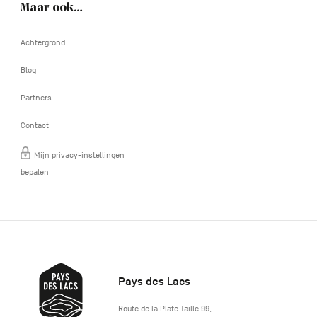
Maar ook…
Achtergrond
Blog
Partners
Contact
Mijn privacy-instellingen
bepalen
Pays des Lacs
http://www.lepaysdeslacs.be/
Route de la Plate Taille 99
,