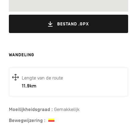
BESTAND .GPX
WANDELING
Lengte van de route
11.9km
Moeilijkheidsgraad :
Gemakkelijk
Bewegwijzering :