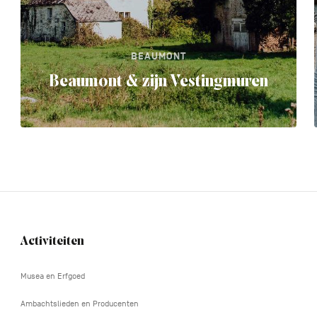
BEAUMONT
Beaumont & zijn Vestingmuren
Activiteiten
Navigation
tertiaire
Musea en Erfgoed
Ambachtslieden en Producenten