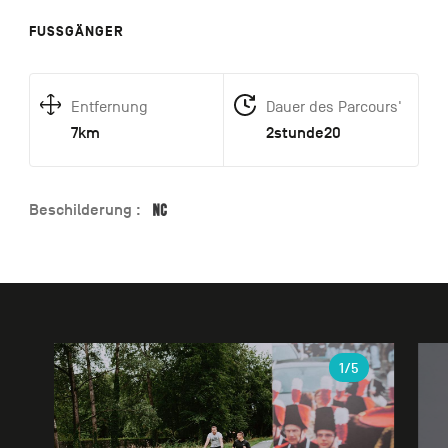
FUSSGÄNGER
Entfernung
Dauer des Parcours'
7km
2stunde20
Beschilderung :
Galerie
1
/5