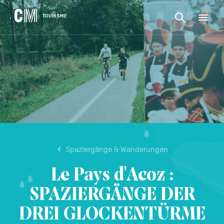
CONTENU
CM
TOURISME
M
Suchen
Tourisme
nach
DE
einer
Suchen
Aktivität,
Navigation
nach
einer
principale
Unterkunft…
einer
BESTÄTIGEN
Aktivität,
einer
Unterkunft…
Spaziergänge & Wanderungen
Le Pays d'Acoz :
SPAZIERGÄNGE DER
DREI GLOCKENTÜRME