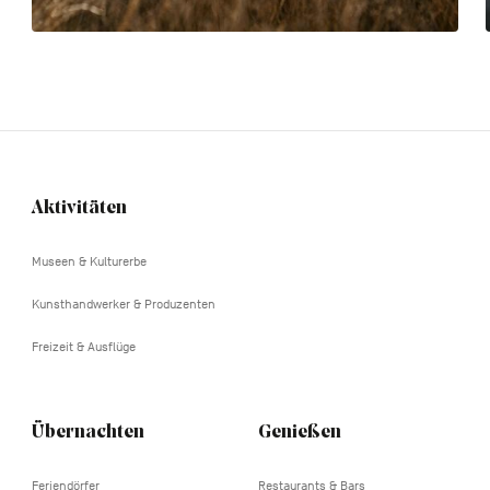
Aktivitäten
Navigation
tertiaire
Museen & Kulturerbe
Kunsthandwerker & Produzenten
Freizeit & Ausflüge
Übernachten
Genießen
Feriendörfer
Restaurants & Bars