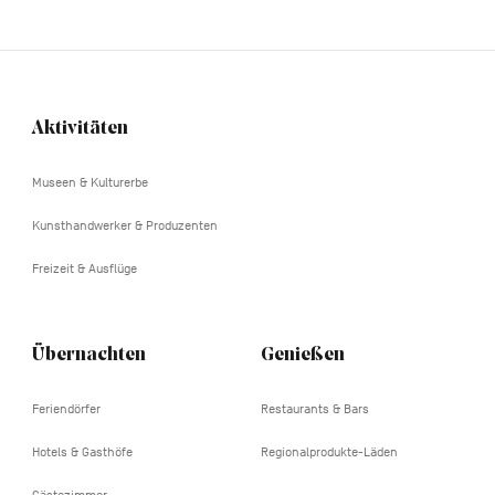
Aktivitäten
Navigation
tertiaire
Museen & Kulturerbe
Kunsthandwerker & Produzenten
Freizeit & Ausflüge
Übernachten
Genießen
Feriendörfer
Restaurants & Bars
Hotels & Gasthöfe
Regionalprodukte-Läden
Gästezimmer