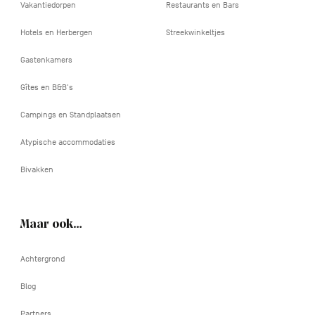
Vakantiedorpen
Restaurants en Bars
Hotels en Herbergen
Streekwinkeltjes
Gastenkamers
Gîtes en B&B's
Campings en Standplaatsen
Atypische accommodaties
Bivakken
Maar ook…
Achtergrond
Blog
Partners