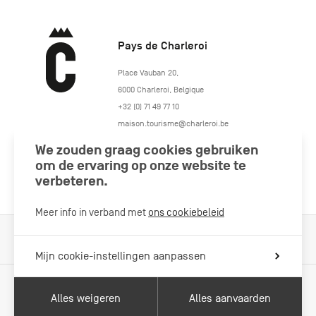
Pays de Charleroi
https://www.paysdecharleroi.be/
Place Vauban 20
,
6000
Charleroi
,
Belgique
+32 (0) 71 49 77 10
maison.tourisme@charleroi.be
We zouden graag cookies gebruiken
Volg ons
om de ervaring op onze website te
verbeteren.
Meer info in verband met
ons cookiebeleid
Cookiebeleid
Wettelijke vermeldingen
Privacybeleid
Mijn cookie-instellingen aanpassen
Alles weigeren
Alles aanvaarden
Met de steun van