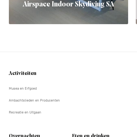
Airspace Indoor Skydiving SA
Activiteiten
Navigation
tertiaire
Musea en Erfgoed
Ambachtslieden en Producenten
Recreatie en Uitgaan
Overnachten
Eten en drinken