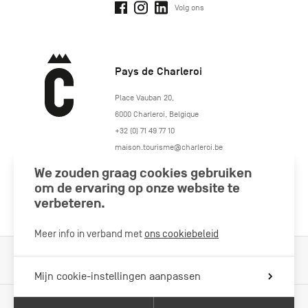
Volg ons
Pays de Charleroi
https://www.paysdecharleroi.be/
Place Vauban 20
,
6000
Charleroi
,
Belgique
+32 (0) 71 49 77 10
maison.tourisme@charleroi.be
We zouden graag cookies gebruiken
Volg ons
om de ervaring op onze website te
verbeteren.
Meer info in verband met
ons cookiebeleid
Cookiebeleid
Wettelijke vermeldingen
Privacybeleid
Mijn cookie-instellingen aanpassen