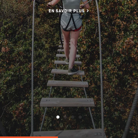
EN SAVOIR PLUS
NL
DE
EN
Navigation
secondaire